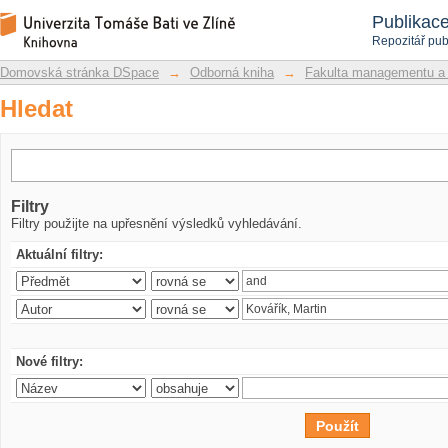
Hledat
Repozitář DSpace/Manakin
Publikac
Repozitář pub
Domovská stránka DSpace
→
Odborná kniha
→
Fakulta managementu a
Hledat
Filtry
Filtry použijte na upřesnění výsledků vyhledávání.
Aktuální filtry:
Nové filtry: