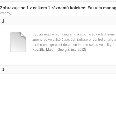
Zobrazuje se 1 z celkem 1 záznamů kolekce: Fakulta man
vteřiny)
1
Využití regulačních diagramů a stochastických diferenci
změny ve volatilitě časových řadUse of control charts a
for the change point detection in time series volatility.
Kovářík, Martin
(
Georg Žilina
,
2012
)
1