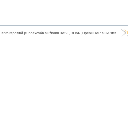
Tento repozitář je indexován službami BASE, ROAR, OpenDOAR a OAIster.