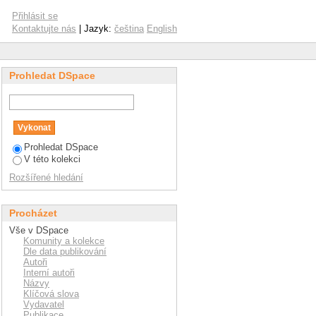
Přihlásit se
Kontaktujte nás
| Jazyk:
čeština
English
Prohledat DSpace
Prohledat DSpace
V této kolekci
Rozšířené hledání
Procházet
Vše v DSpace
Komunity a kolekce
Dle data publikování
Autoři
Interní autoři
Názvy
Klíčová slova
Vydavatel
Publikace