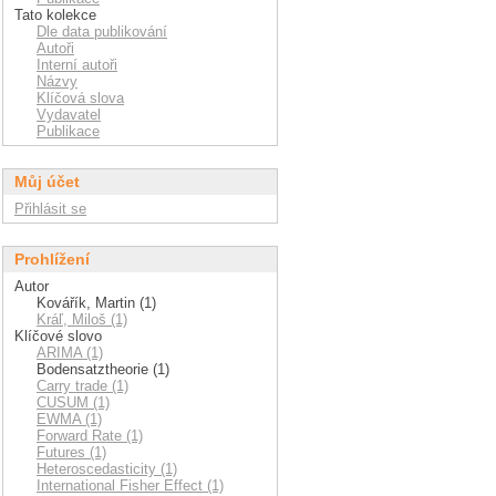
Tato kolekce
Dle data publikování
Autoři
Interní autoři
Názvy
Klíčová slova
Vydavatel
Publikace
Můj účet
Přihlásit se
Prohlížení
Autor
Kovářík, Martin (1)
Kráľ, Miloš (1)
Klíčové slovo
ARIMA (1)
Bodensatztheorie (1)
Carry trade (1)
CUSUM (1)
EWMA (1)
Forward Rate (1)
Futures (1)
Heteroscedasticity (1)
International Fisher Effect (1)