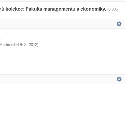
amů kolekce: Fakulta managementu a ekonomiky.
(0.006
e
Martin
(
GEORG
,
2012
)