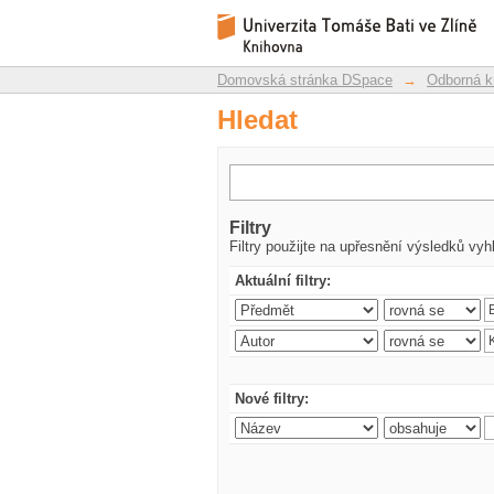
Hledat
Repozitář DSpace/Manakin
Domovská stránka DSpace
→
Odborná k
Hledat
Filtry
Filtry použijte na upřesnění výsledků vyh
Aktuální filtry:
Nové filtry: