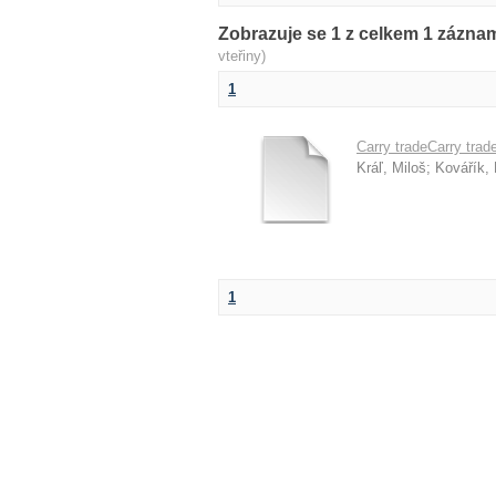
Zobrazuje se 1 z celkem 1 zázn
vteřiny)
1
Carry tradeCarry trad
Kráľ, Miloš
;
Kovářík, 
1