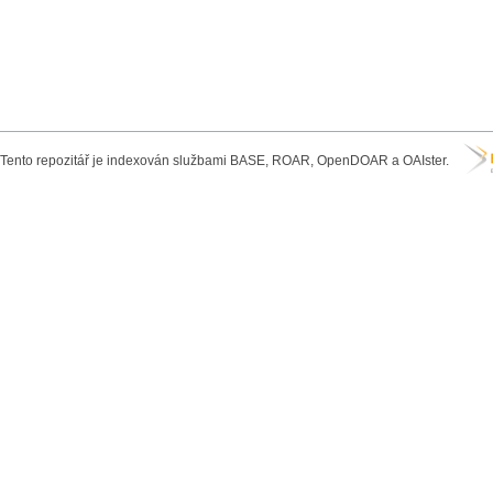
Tento repozitář je indexován službami BASE, ROAR, OpenDOAR a OAIster.