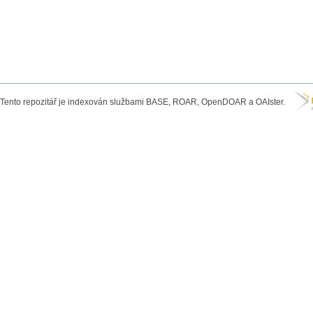
Tento repozitář je indexován službami BASE, ROAR, OpenDOAR a OAIster.