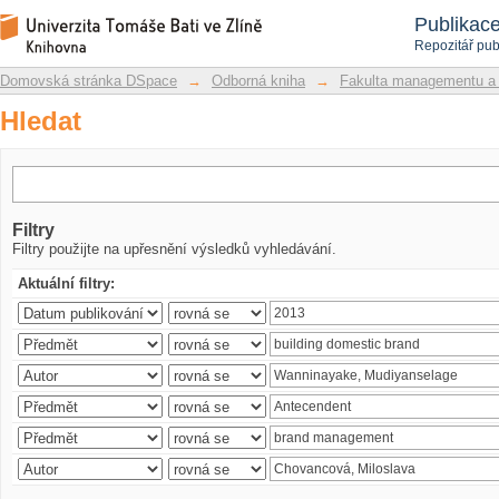
Hledat
Repozitář DSpace/Manakin
Publikac
Repozitář pub
Domovská stránka DSpace
→
Odborná kniha
→
Fakulta managementu a
Hledat
Filtry
Filtry použijte na upřesnění výsledků vyhledávání.
Aktuální filtry: