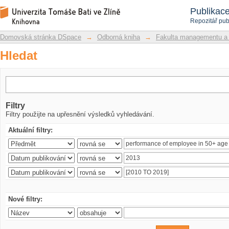
Hledat
Repozitář DSpace/Manakin
Publikac
Repozitář pub
Domovská stránka DSpace
→
Odborná kniha
→
Fakulta managementu a
Hledat
Filtry
Filtry použijte na upřesnění výsledků vyhledávání.
Aktuální filtry:
Nové filtry: