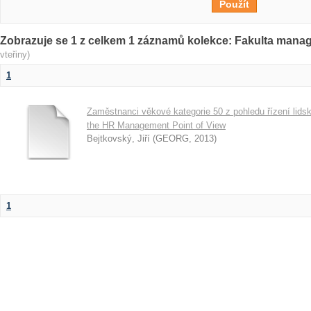
Zobrazuje se 1 z celkem 1 záznamů kolekce: Fakulta man
vteřiny)
1
Zaměstnanci věkové kategorie 50 z pohledu řízení lid
the HR Management Point of View
Bejtkovský, Jiří
(
GEORG
,
2013
)
1