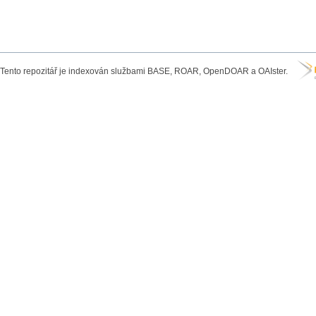
Tento repozitář je indexován službami BASE, ROAR, OpenDOAR a OAIster.