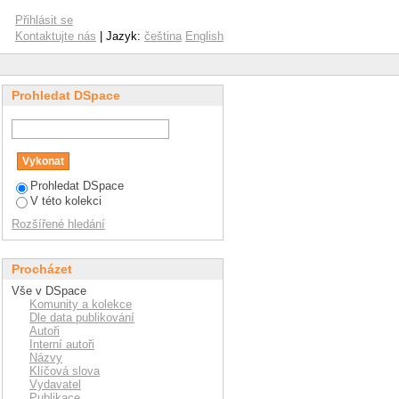
Přihlásit se
Kontaktujte nás
| Jazyk:
čeština
English
Prohledat DSpace
Prohledat DSpace
V této kolekci
Rozšířené hledání
Procházet
Vše v DSpace
Komunity a kolekce
Dle data publikování
Autoři
Interní autoři
Názvy
Klíčová slova
Vydavatel
Publikace