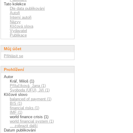
Tato kolekce
Dle data publikování
Autoři
Interní autoři
Názvy
Klíčová slova
Vydavatel
Publikace
Můj účet
Přihlásit se
Prohlížení
Autor
Kráľ, Miloš (1)
Přílučíková, Jana (1)
Svoboda (ÚFÚ), Jiří (1)
Klíčové slovo
balanced of payment (1)
BIS (1)
financial risks (1)
IMF (1)
world finance crisis (1)
world financial system (1)
... zobrazit další
Datum publikování