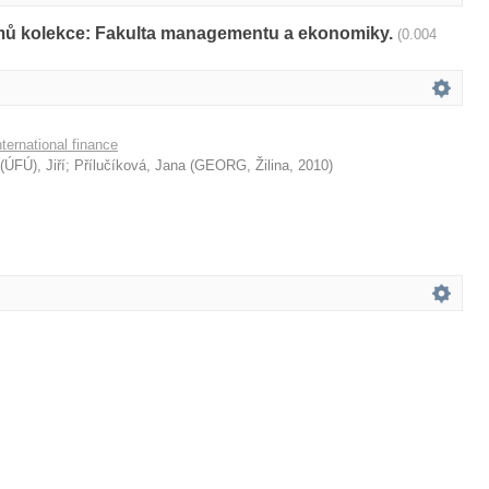
amů kolekce: Fakulta managementu a ekonomiky.
(0.004
ternational finance
ÚFÚ), Jiří
;
Přílučíková, Jana
(
GEORG, Žilina
,
2010
)