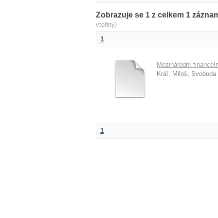
Zobrazuje se 1 z celkem 1 zázn
vteřiny)
1
Mezinárodní financeIn
Kráľ, Miloš
;
Svoboda (
1