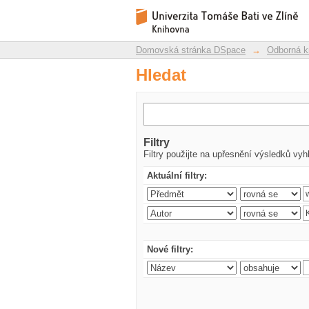
Hledat
Repozitář DSpace/Manakin
Domovská stránka DSpace
→
Odborná k
Hledat
Filtry
Filtry použijte na upřesnění výsledků vyh
Aktuální filtry:
Nové filtry: