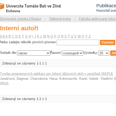
Interní autoři
Repozitář DSpace/Manakin
Publikac
Repozitář pub
Domovská stránka DSpace
→
Odborná kniha
→
Fakulta aplikované infor
Interní autoři
0-9
A
B
C
D
E
F
G
H
I
J
K
L
M
N
O
P
Q
R
S
T
U
V
W
X
Y
Z
Nebo zadejte několik prvních písmen:
Seřadit dle:
Řazení:
Výsledky:
Zobrazují se záznamy 1-1 z 1
Tvorba programových aplikací pro řešení difúzních úloh v prostředí MAPLE
Janáčová, Dagmar
;
Charvátová, Hana
;
Kolomazník, Karel
;
Vašek, Vladimír
(
2012
)
Zobrazují se záznamy 1-1 z 1