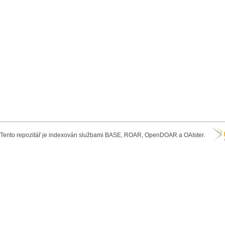
Tento repozitář je indexován službami BASE, ROAR, OpenDOAR a OAIster.