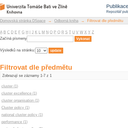
Filtrovat dle předmětu
Repozitář DSpace/Manakin
Publikac
Repozitář pub
Domovská stránka DSpace
→
Odborná kniha
→
Filtrovat dle předmětu
A
B
C
D
E
F
G
H
I
J
K
L
M
N
O
P
Q
R
S
T
U
V
W
X
Y
Z
Začíná písmeny
Výsledků na stránku:
Filtrovat dle předmětu
Zobrazují se záznamy 1-7 z 1
cluster (1)
cluster excellence (1)
cluster organisation (1)
Cluster policy (1)
national cluster policy (1)
performance (1)