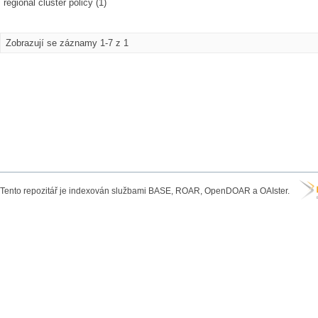
regional cluster policy (1)
Zobrazují se záznamy 1-7 z 1
Tento repozitář je indexován službami BASE, ROAR, OpenDOAR a OAIster.