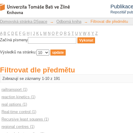
Filtrovat dle předmětu
Repozitář DSpace/Manakin
Publikac
Repozitář pub
Domovská stránka DSpace
→
Odborná kniha
→
Filtrovat dle předmětu
A
B
C
D
E
F
G
H
I
J
K
L
M
N
O
P
Q
R
S
T
U
V
W
X
Y
Z
Začíná písmeny
Výsledků na stránku:
Filtrovat dle předmětu
Zobrazují se záznamy 1-10 z 191
railtransport (1)
reaction kinetics (1)
real options (1)
Real-time control (1)
Recursive least squares (1)
regional centres (1)