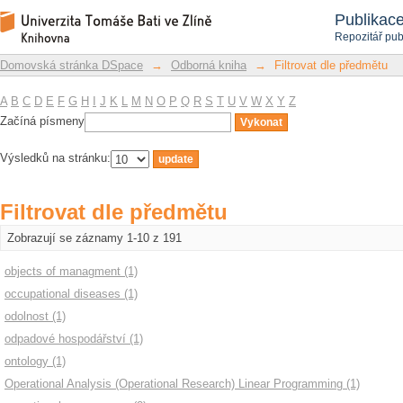
Filtrovat dle předmětu
Repozitář DSpace/Manakin
Publikac
Repozitář pub
Domovská stránka DSpace
→
Odborná kniha
→
Filtrovat dle předmětu
A
B
C
D
E
F
G
H
I
J
K
L
M
N
O
P
Q
R
S
T
U
V
W
X
Y
Z
Začíná písmeny
Výsledků na stránku:
Filtrovat dle předmětu
Zobrazují se záznamy 1-10 z 191
objects of managment (1)
occupational diseases (1)
odolnost (1)
odpadové hospodářství (1)
ontology (1)
Operational Analysis (Operational Research) Linear Programming (1)