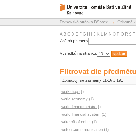
Filtrovat dle předmět
Repozitář DSpace/Manakin
Domovská stránka DSpace
→
Odborná k
A
B
C
D
E
F
G
H
I
J
K
L
M
N
O
P
Q
R
S
T
Začíná písmeny
Výsledků na stránku:
Filtrovat dle předmět
Zobrazují se záznamy 11-16 z 191
workshop (1)
world economy (1)
world finance crisis (1)
world financial system (1)
write-off of debts (1)
writen commmunication (1)