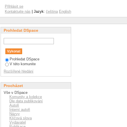
Přihlásit se
Kontaktujte nás
| Jazyk:
čeština
English
Prohledat DSpace
Prohledat DSpace
V této komunite
Rozšířené hledání
Procházet
Vše v DSpace
Komunity a kolekce
Dle data publikování
Autoři
Interní autoři
Názvy
Klíčová slova
Vydavatel
Publikace