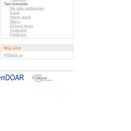
Tato komunita
Dle data publikování
Autoři
Interní autoři
Názvy
Klíčová slova
Vydavatel
Publikace
Můj účet
Přihlásit se