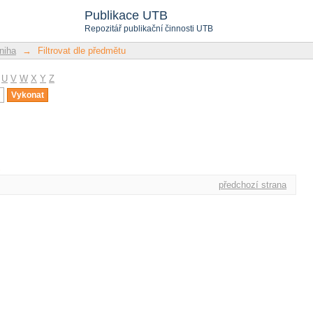
u
Publikace UTB
Repozitář publikační činnosti UTB
niha
→
Filtrovat dle předmětu
U
V
W
X
Y
Z
u
předchozí strana