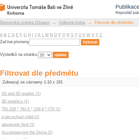
Filtrovat dle předmětu
Repozitář DSpace/Manakin
Publikac
Repozitář pub
Domovská stránka DSpace
→
Odborná kniha
→
Filtrovat dle předmětu
A
B
C
D
E
F
G
H
I
J
K
L
M
N
O
P
Q
R
S
T
U
V
W
X
Y
Z
Začíná písmeny
Výsledků na stránku:
Filtrovat dle předmětu
Zobrazují se záznamy 1-10 z 191
2D and 3D graphic (1)
3D graphics (1)
791.228 * 791-5 * 159.9 * (73) (1)
a pre-school child (1)
absolventi škol (1)
Accompanying the Dying (1)