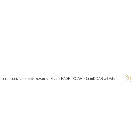
Tento repozitář je indexován službami BASE, ROAR, OpenDOAR a OAIster.