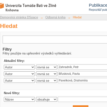
Hledat
Repozitář DSpace/Manakin
Publikac
Repozitář pub
Domovská stránka DSpace
→
Odborná kniha
→
Hledat
Hledat
Filtry
Filtry použijte na upřesnění výsledků vyhledávání.
Aktuální filtry:
Nové filtry: