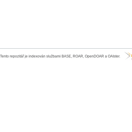
Tento repozitář je indexován službami BASE, ROAR, OpenDOAR a OAIster.