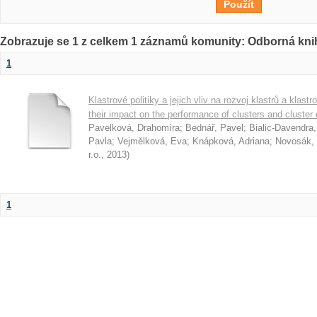
Zobrazuje se 1 z celkem 1 záznamů komunity: Odborná kni
1
Klastrové politiky a jejich vliv na rozvoj klastrů a klast
their impact on the performance of clusters and cluster
Pavelková, Drahomíra
;
Bednář, Pavel
;
Bialic-Davendra
Pavla
;
Vejmělková, Eva
;
Knápková, Adriana
;
Novosák, 
r.o.
,
2013
)
1