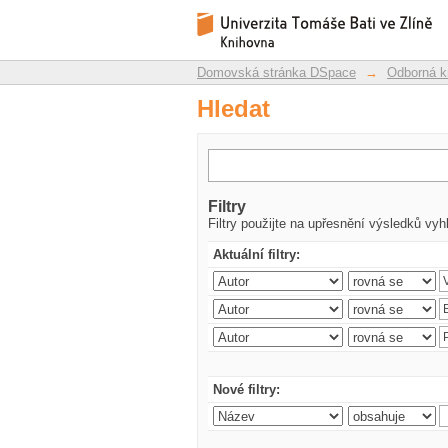
Hledat
Repozitář DSpace/Manakin
Domovská stránka DSpace
→
Odborná k
Hledat
Filtry
Filtry použijte na upřesnění výsledků vyh
Aktuální filtry:
Nové filtry: