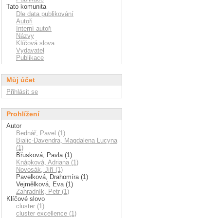
Tato komunita
Dle data publikování
Autoři
Interní autoři
Názvy
Klíčová slova
Vydavatel
Publikace
Můj účet
Přihlásit se
Prohlížení
Autor
Bednář, Pavel (1)
Bialic-Davendra, Magdalena Lucyna
(1)
Břusková, Pavla (1)
Knápková, Adriana (1)
Novosák, Jiří (1)
Pavelková, Drahomíra (1)
Vejmělková, Eva (1)
Zahradník, Petr (1)
Klíčové slovo
cluster (1)
cluster excellence (1)