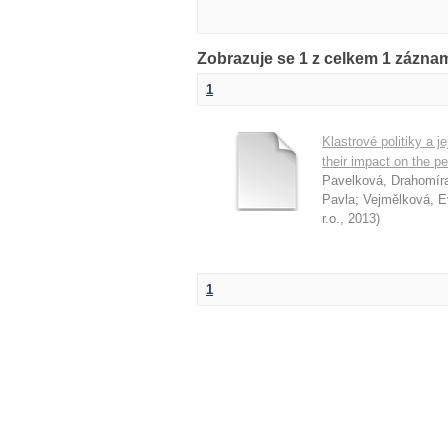
Zobrazuje se 1 z celkem 1 zázn
1
Klastrové politiky a j
their impact on the p
Pavelková, Drahomír
Pavla
;
Vejmělková, E
r.o.
,
2013
)
1