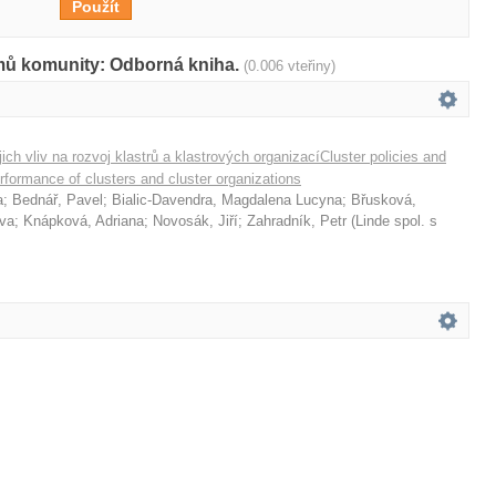
amů komunity: Odborná kniha.
(0.006 vteřiny)
ejich vliv na rozvoj klastrů a klastrových organizacíCluster policies and
erformance of clusters and cluster organizations
a
;
Bednář, Pavel
;
Bialic-Davendra, Magdalena Lucyna
;
Břusková,
va
;
Knápková, Adriana
;
Novosák, Jiří
;
Zahradník, Petr
(
Linde spol. s