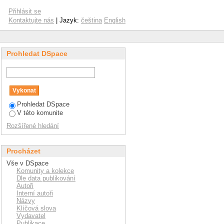
Přihlásit se
Kontaktujte nás
| Jazyk:
čeština
English
Prohledat DSpace
Prohledat DSpace
V této komunite
Rozšířené hledání
Procházet
Vše v DSpace
Komunity a kolekce
Dle data publikování
Autoři
Interní autoři
Názvy
Klíčová slova
Vydavatel
Publikace