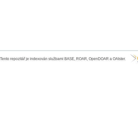
Tento repozitář je indexován službami BASE, ROAR, OpenDOAR a OAIster.