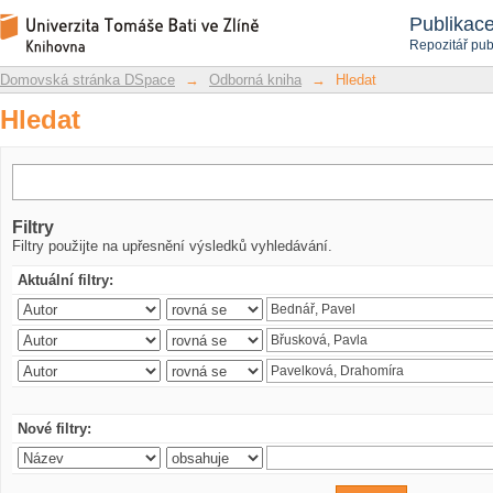
Hledat
Repozitář DSpace/Manakin
Publikac
Repozitář pub
Domovská stránka DSpace
→
Odborná kniha
→
Hledat
Hledat
Filtry
Filtry použijte na upřesnění výsledků vyhledávání.
Aktuální filtry:
Nové filtry: