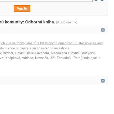
amů komunity: Odborná kniha.
(0.006 vteřiny)
ejich vliv na rozvoj klastrů a klastrových organizacíCluster policies and
erformance of clusters and cluster organizations
a
;
Bednář, Pavel
;
Bialic-Davendra, Magdalena Lucyna
;
Břusková,
va
;
Knápková, Adriana
;
Novosák, Jiří
;
Zahradník, Petr
(
Linde spol. s