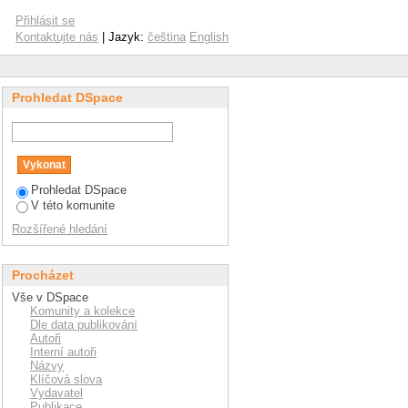
Přihlásit se
Kontaktujte nás
| Jazyk:
čeština
English
Prohledat DSpace
Prohledat DSpace
V této komunite
Rozšířené hledání
Procházet
Vše v DSpace
Komunity a kolekce
Dle data publikování
Autoři
Interní autoři
Názvy
Klíčová slova
Vydavatel
Publikace