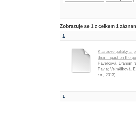
Zobrazuje se 1 z celkem 1 zázn
1
Klastrové politiky a j
their impact on the p
Pavelková, Drahomír
Pavla
;
Vejmělková, E
r.o.
,
2013
)
1