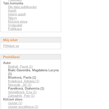
Tato komunita
Dle data publikování
Autoři
Interní autoři
Názvy
Klíčová slova
Vydavatel
Publikace
Můj účet
Přihlásit se
Prohlížení
Autor
Bednář, Pavel (1)
Bialic-Davendra, Magdalena Lucyna
(1)
Břusková, Pavla (1)
Knápková, Adriana (1)
Novosák, Jiří (1)
Pavelková, Drahomíra (1)
Vejmělková, Eva (1)
Zahradník, Petr (1)
Klíčové slovo
cluster (1)
cluster excellence (1)