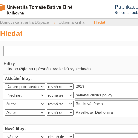
Hledat
Repozitář DSpace/Manakin
Publikac
Repozitář pub
Domovská stránka DSpace
→
Odborná kniha
→
Hledat
Hledat
Filtry
Filtry použijte na upřesnění výsledků vyhledávání.
Aktuální filtry:
Nové filtry: