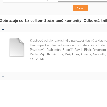
Zobrazuje se 1 z celkem 1 záznamů komunity: Odborná kni
1
Klastrové politiky a jejich vliv na rozvoj klastrů a klast
their impact on the performance of clusters and cluster
Pavelková, Drahomíra
;
Bednář, Pavel
;
Bialic-Davendra
Pavla
;
Vejmělková, Eva
;
Knápková, Adriana
;
Novosák, 
r.o.
,
2013
)
1