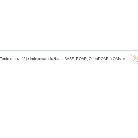
Tento repozitář je indexován službami BASE, ROAR, OpenDOAR a OAIster.