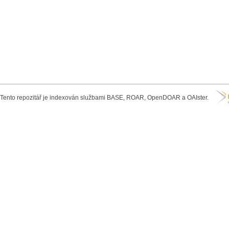
Tento repozitář je indexován službami BASE, ROAR, OpenDOAR a OAIster.