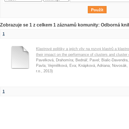
Zobrazuje se 1 z celkem 1 záznamů komunity: Odborná kni
1
Klastrové politiky a jejich vliv na rozvoj klastrů a klast
their impact on the performance of clusters and cluster
Pavelková, Drahomíra
;
Bednář, Pavel
;
Bialic-Davendra
Pavla
;
Vejmělková, Eva
;
Knápková, Adriana
;
Novosák, 
r.o.
,
2013
)
1