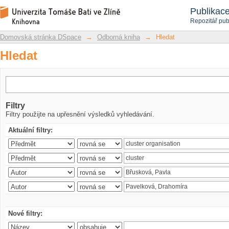
Hledat
Repozitář DSpace/Manakin
Publikac
Repozitář pub
Domovská stránka DSpace
→
Odborná kniha
→
Hledat
Hledat
Filtry
Filtry použijte na upřesnění výsledků vyhledávání.
Aktuální filtry:
Nové filtry: