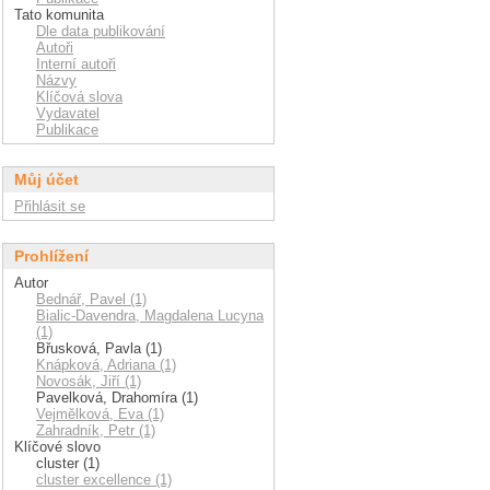
Tato komunita
Dle data publikování
Autoři
Interní autoři
Názvy
Klíčová slova
Vydavatel
Publikace
Můj účet
Přihlásit se
Prohlížení
Autor
Bednář, Pavel (1)
Bialic-Davendra, Magdalena Lucyna
(1)
Břusková, Pavla (1)
Knápková, Adriana (1)
Novosák, Jiří (1)
Pavelková, Drahomíra (1)
Vejmělková, Eva (1)
Zahradník, Petr (1)
Klíčové slovo
cluster (1)
cluster excellence (1)