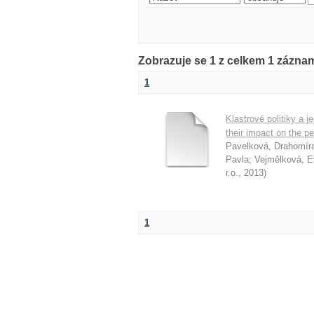
Zobrazuje se 1 z celkem 1 zázn
1
Klastrové politiky a j
their impact on the p
Pavelková, Drahomír
Pavla
;
Vejmělková, E
r.o.
,
2013
)
1