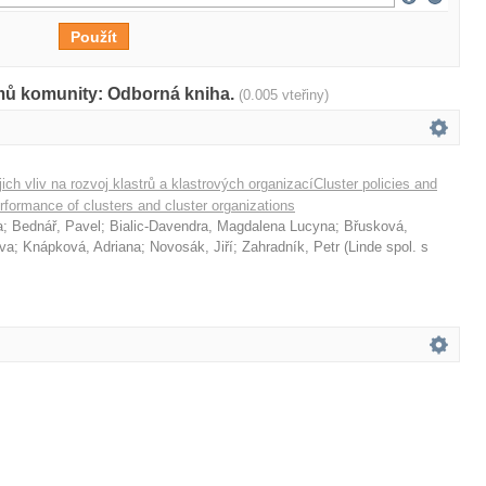
amů komunity: Odborná kniha.
(0.005 vteřiny)
ejich vliv na rozvoj klastrů a klastrových organizacíCluster policies and
erformance of clusters and cluster organizations
a
;
Bednář, Pavel
;
Bialic-Davendra, Magdalena Lucyna
;
Břusková,
va
;
Knápková, Adriana
;
Novosák, Jiří
;
Zahradník, Petr
(
Linde spol. s