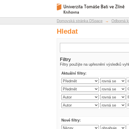
Hledat
Repozitář DSpace/Manakin
Domovská stránka DSpace
→
Odborná k
Hledat
Filtry
Filtry použijte na upřesnění výsledků vyh
Aktuální filtry:
Nové filtry: