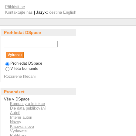
Přihlásit se
Kontaktujte nás
| Jazyk:
čeština
English
Prohledat DSpace
Prohledat DSpace
V této komunite
Rozšířené hledání
Procházet
Vše v DSpace
Komunity a kolekce
Dle data publikování
Autoři
Interní autoři
Názvy
Klíčová slova
Vydavatel
Publikace