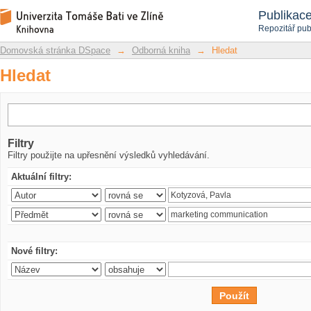
Hledat
Repozitář DSpace/Manakin
Publikac
Repozitář pub
Domovská stránka DSpace
→
Odborná kniha
→
Hledat
Hledat
Filtry
Filtry použijte na upřesnění výsledků vyhledávání.
Aktuální filtry:
Nové filtry: