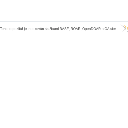
Tento repozitář je indexován službami BASE, ROAR, OpenDOAR a OAIster.