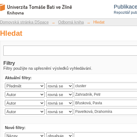
Hledat
Repozitář DSpace/Manakin
Publikac
Repozitář pub
Domovská stránka DSpace
→
Odborná kniha
→
Hledat
Hledat
Filtry
Filtry použijte na upřesnění výsledků vyhledávání.
Aktuální filtry:
Nové filtry: