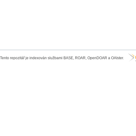
Tento repozitář je indexován službami BASE, ROAR, OpenDOAR a OAIster.