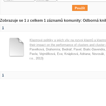
Zobrazuje se 1 z celkem 1 záznamů komunity: Odborná kni
1
Klastrové politiky a jejich vliv na rozvoj klastrů a klast
their impact on the performance of clusters and cluster
Pavelková, Drahomíra
;
Bednář, Pavel
;
Bialic-Davendra
Pavla
;
Vejmělková, Eva
;
Knápková, Adriana
;
Novosák, 
r.o.
,
2013
)
1