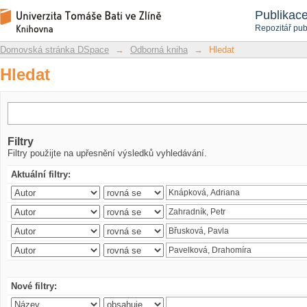
Hledat
Repozitář DSpace/Manakin
Publikac
Repozitář pub
Domovská stránka DSpace
→
Odborná kniha
→
Hledat
Hledat
Filtry
Filtry použijte na upřesnění výsledků vyhledávání.
Aktuální filtry:
Nové filtry: