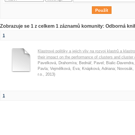
Zobrazuje se 1 z celkem 1 záznamů komunity: Odborná kni
1
Klastrové politiky a jejich vliv na rozvoj klastrů a klast
their impact on the performance of clusters and cluster
Pavelková, Drahomíra
;
Bednář, Pavel
;
Bialic-Davendra
Pavla
;
Vejmělková, Eva
;
Knápková, Adriana
;
Novosák, 
r.o.
,
2013
)
1