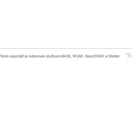
Tento repozitář je indexován službami BASE, ROAR, OpenDOAR a OAIster.