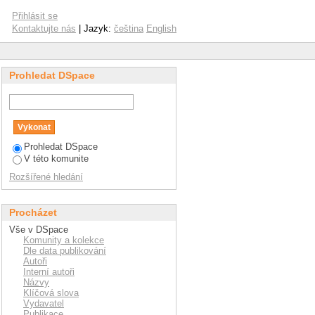
Přihlásit se
Kontaktujte nás
| Jazyk:
čeština
English
Prohledat DSpace
Prohledat DSpace
V této komunite
Rozšířené hledání
Procházet
Vše v DSpace
Komunity a kolekce
Dle data publikování
Autoři
Interní autoři
Názvy
Klíčová slova
Vydavatel
Publikace