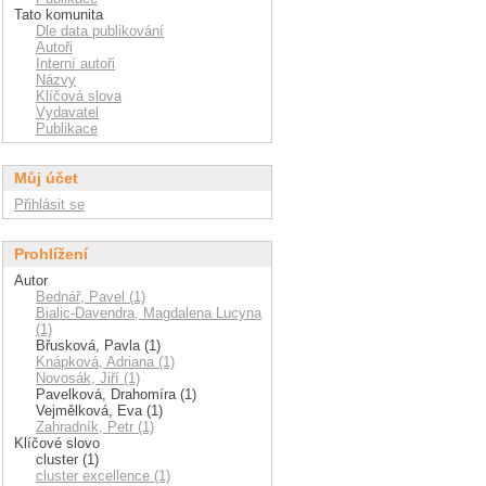
Tato komunita
Dle data publikování
Autoři
Interní autoři
Názvy
Klíčová slova
Vydavatel
Publikace
Můj účet
Přihlásit se
Prohlížení
Autor
Bednář, Pavel (1)
Bialic-Davendra, Magdalena Lucyna
(1)
Břusková, Pavla (1)
Knápková, Adriana (1)
Novosák, Jiří (1)
Pavelková, Drahomíra (1)
Vejmělková, Eva (1)
Zahradník, Petr (1)
Klíčové slovo
cluster (1)
cluster excellence (1)