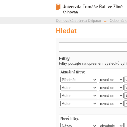
Hledat
Repozitář DSpace/Manakin
Domovská stránka DSpace
→
Odborná k
Hledat
Filtry
Filtry použijte na upřesnění výsledků vyh
Aktuální filtry:
Nové filtry: