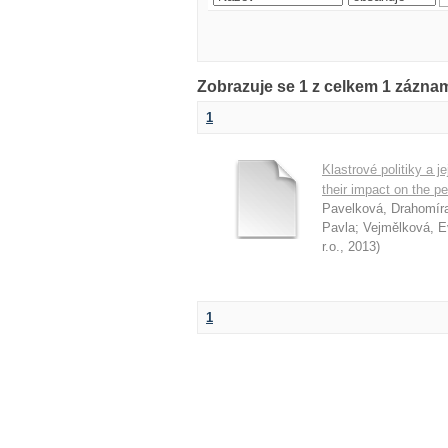
Zobrazuje se 1 z celkem 1 zázn
1
Klastrové politiky a j
their impact on the p
Pavelková, Drahomír
Pavla
;
Vejmělková, E
r.o.
,
2013
)
1