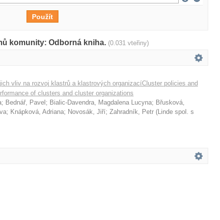
amů komunity: Odborná kniha.
(0.031 vteřiny)
ejich vliv na rozvoj klastrů a klastrových organizacíCluster policies and
erformance of clusters and cluster organizations
a
;
Bednář, Pavel
;
Bialic-Davendra, Magdalena Lucyna
;
Břusková,
va
;
Knápková, Adriana
;
Novosák, Jiří
;
Zahradník, Petr
(
Linde spol. s