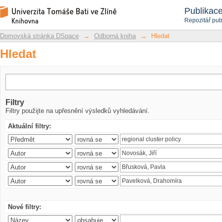
Hledat
Repozitář DSpace/Manakin
Publikac
Repozitář pub
Domovská stránka DSpace
→
Odborná kniha
→
Hledat
Hledat
Filtry
Filtry použijte na upřesnění výsledků vyhledávání.
Aktuální filtry:
Nové filtry: