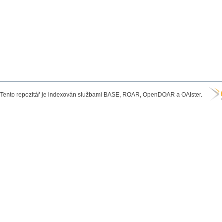
Tento repozitář je indexován službami BASE, ROAR, OpenDOAR a OAIster.