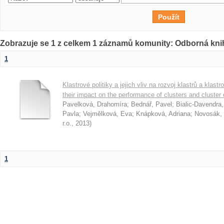
Zobrazuje se 1 z celkem 1 záznamů komunity: Odborná kni
1
Klastrové politiky a jejich vliv na rozvoj klastrů a klast
their impact on the performance of clusters and cluster
Pavelková, Drahomíra
;
Bednář, Pavel
;
Bialic-Davendra
Pavla
;
Vejmělková, Eva
;
Knápková, Adriana
;
Novosák, 
r.o.
,
2013
)
1