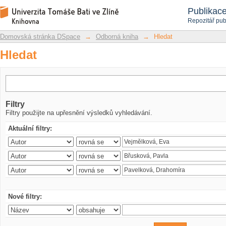
Hledat
Repozitář DSpace/Manakin
Publikac
Repozitář pub
Domovská stránka DSpace
→
Odborná kniha
→
Hledat
Hledat
Filtry
Filtry použijte na upřesnění výsledků vyhledávání.
Aktuální filtry:
Nové filtry: