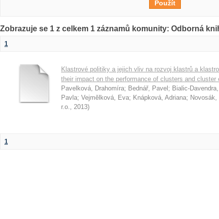
Zobrazuje se 1 z celkem 1 záznamů komunity: Odborná kni
1
Klastrové politiky a jejich vliv na rozvoj klastrů a klast
their impact on the performance of clusters and cluster
Pavelková, Drahomíra
;
Bednář, Pavel
;
Bialic-Davendra
Pavla
;
Vejmělková, Eva
;
Knápková, Adriana
;
Novosák, 
r.o.
,
2013
)
1