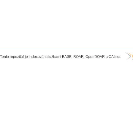
Tento repozitář je indexován službami BASE, ROAR, OpenDOAR a OAIster.