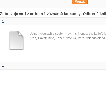
Zobrazuje se 1 z celkem 1 záznamů komunity: Odborná kni
1
Using typographic system TeX, its friends, the LaTeX f
Stříž, Pavel
;
Říha, Jozef
;
Nevřiva, Petr
(
Nakladatelství 
1