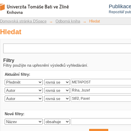
Hledat
Repozitář DSpace/Manakin
Publikac
Repozitář pub
Domovská stránka DSpace
→
Odborná kniha
→
Hledat
Hledat
Filtry
Filtry použijte na upřesnění výsledků vyhledávání.
Aktuální filtry:
Nové filtry: