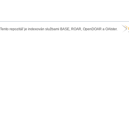
Tento repozitář je indexován službami BASE, ROAR, OpenDOAR a OAIster.