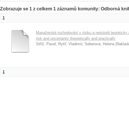
Zobrazuje se 1 z celkem 1 záznamů komunity: Odborná kni
1
Manažerské rozhodování v riziku a nejistotě teoreticky
risk and uncertainty theoretically and practically
Stříž, Pavel
;
Rytíř, Vladimír
;
Seberová, Helena
(
Naklada
1