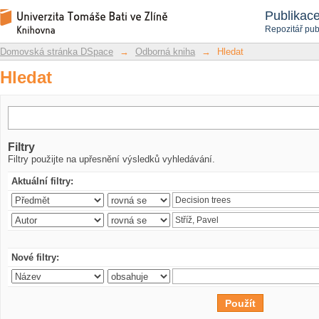
Hledat
Repozitář DSpace/Manakin
Publikac
Repozitář pub
Domovská stránka DSpace
→
Odborná kniha
→
Hledat
Hledat
Filtry
Filtry použijte na upřesnění výsledků vyhledávání.
Aktuální filtry:
Nové filtry: