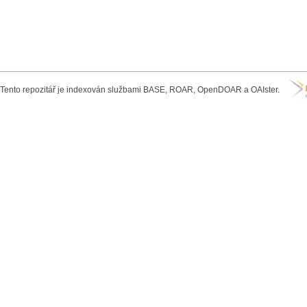
Tento repozitář je indexován službami BASE, ROAR, OpenDOAR a OAIster.