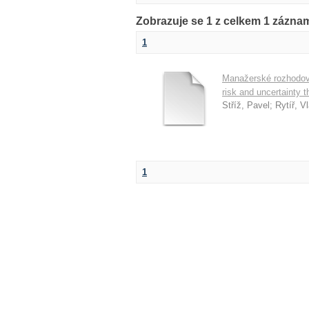
Zobrazuje se 1 z celkem 1 zázn
1
Manažerské rozhodován
risk and uncertainty t
Stříž, Pavel
;
Rytíř, V
1