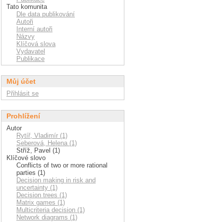
Tato komunita
Dle data publikování
Autoři
Interní autoři
Názvy
Klíčová slova
Vydavatel
Publikace
Můj účet
Přihlásit se
Prohlížení
Autor
Rytíř, Vladimír (1)
Seberová, Helena (1)
Stříž, Pavel (1)
Klíčové slovo
Conflicts of two or more rational
parties (1)
Decision making in risk and
uncertainty (1)
Decision trees (1)
Matrix games (1)
Multicriteria decision (1)
Network diagrams (1)