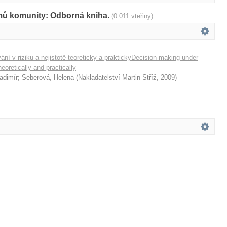
amů komunity: Odborná kniha.
(0.011 vteřiny)
í v riziku a nejistotě teoreticky a praktickyDecision-making under
heoretically and practically
ladimír
;
Seberová, Helena
(
Nakladatelství Martin Stříž
,
2009
)