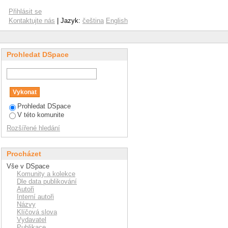
Přihlásit se
Kontaktujte nás
| Jazyk:
čeština
English
Prohledat DSpace
Prohledat DSpace
V této komunite
Rozšířené hledání
Procházet
Vše v DSpace
Komunity a kolekce
Dle data publikování
Autoři
Interní autoři
Názvy
Klíčová slova
Vydavatel
Publikace