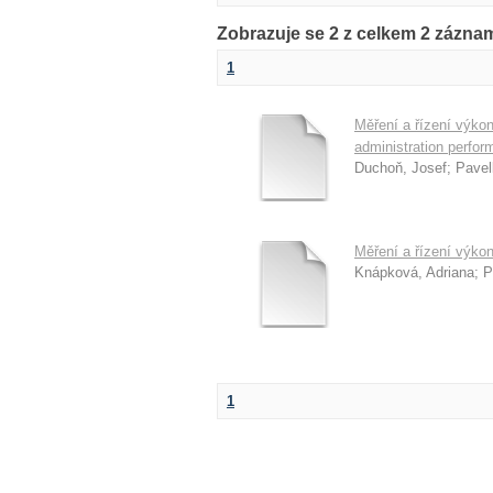
Zobrazuje se 2 z celkem 2 zázn
1
Měření a řízení výko
administration perfo
Duchoň, Josef
;
Pavel
Měření a řízení výk
Knápková, Adriana
;
P
1