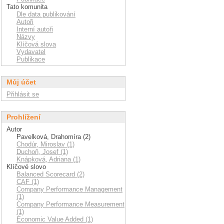
Tato komunita
Dle data publikování
Autoři
Interní autoři
Názvy
Klíčová slova
Vydavatel
Publikace
Můj účet
Přihlásit se
Prohlížení
Autor
Pavelková, Drahomíra (2)
Chodúr, Miroslav (1)
Duchoň, Josef (1)
Knápková, Adriana (1)
Klíčové slovo
Balanced Scorecard (2)
CAF (1)
Company Performance Management
(1)
Company Performance Measurement
(1)
Economic Value Added (1)