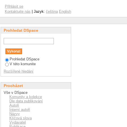
Přihlásit se
Kontaktujte nás
| Jazyk:
čeština
English
Prohledat DSpace
Prohledat DSpace
V této komunite
Rozšířené hledání
Procházet
Vše v DSpace
Komunity a kolekce
Dle data publikování
Autoři
Interní autoři
Názvy
Klíčová slova
Vydavatel
Publikace