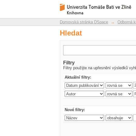
Hledat
Repozitář DSpace/Manakin
Domovská stránka DSpace
→
Odborná k
Hledat
Filtry
Filtry použijte na upřesnění výsledků vyh
Aktuální filtry:
Nové filtry: