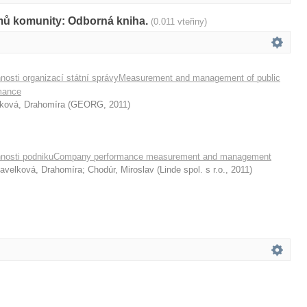
amů komunity: Odborná kniha.
(0.011 vteřiny)
nnosti organizací státní správyMeasurement and management of public
rmance
ková, Drahomíra
(
GEORG
,
2011
)
onnosti podnikuCompany performance measurement and management
avelková, Drahomíra
;
Chodúr, Miroslav
(
Linde spol. s r.o.
,
2011
)