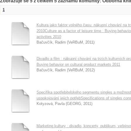
Zobrazuje se 5 z celkem 5 záznamů komunity: Odborná kni
1
Kultura jako faktor volného času: nákupní chování na t
2010Culture as a factor of leisure time : Buying behavio
activities 2010
Bačuvčík, Radim
(
VeRBuM
,
2011
)
Divadlo a film : nákupní chování na trzích kulturních 
Buying behavior on cultural product markets 2011
Bačuvčík, Radim
(
VeRBuM
,
2012
)
Specifika spotřebitelského segmentu singles a možnos
uspokojování jejich potřebSpecifications of singles c
Kotyzová, Pavla
(
GEORG
,
2011
)
Marketing kultury : divadlo, koncerty, publikum, veřejno