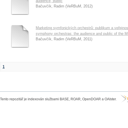
audience, public
Bačuvčík, Radim
(
VeRBuM
,
2012
)
Marketing symfonických orchestrů: publikum a veřejnos
symphony orchestras: the audience and public of the M
Bačuvčík, Radim
(
VeRBuM
,
2011
)
1
Tento repozitář je indexován službami BASE, ROAR, OpenDOAR a OAIster.