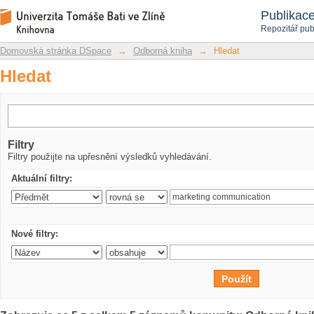
Hledat
Repozitář DSpace/Manakin
Publikac
Repozitář pub
Domovská stránka DSpace
→
Odborná kniha
→
Hledat
Hledat
Filtry
Filtry použijte na upřesnění výsledků vyhledávání.
Aktuální filtry:
Nové filtry: