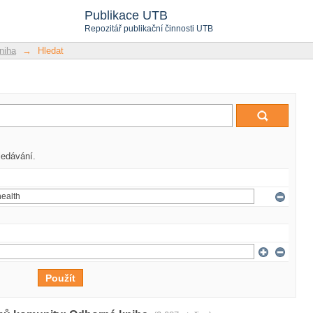
Publikace UTB
Repozitář publikační činnosti UTB
niha
→
Hledat
ledávání.