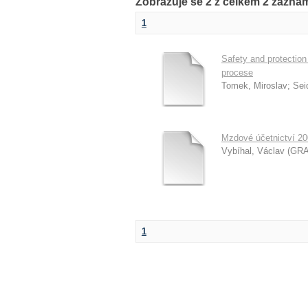
Zobrazuje se 2 z celkem 2 zázn
1
Safety and protectio
procese
Tomek, Miroslav
;
Sei
Mzdové účetnictví 200
Vybíhal, Václav
(
GRAD
1