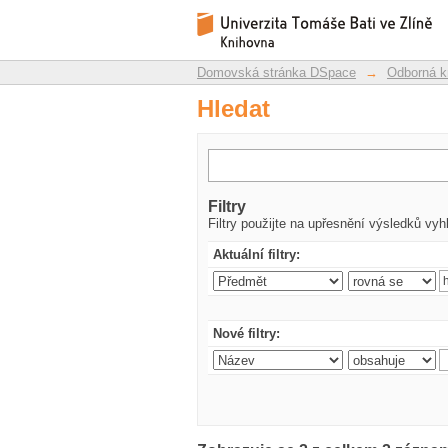
Hledat
Repozitář DSpace/Manakin
Domovská stránka DSpace
→
Odborná k
Hledat
Filtry
Filtry použijte na upřesnění výsledků vyh
Aktuální filtry:
Nové filtry: