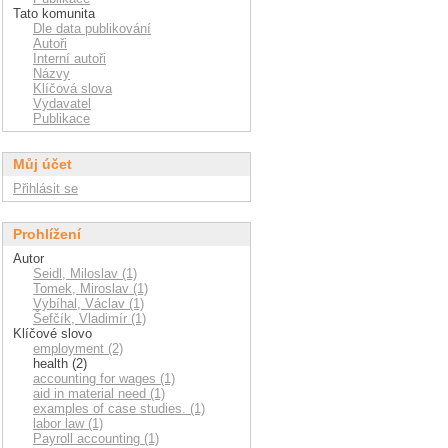
Tato komunita
Dle data publikování
Autoři
Interní autoři
Názvy
Klíčová slova
Vydavatel
Publikace
Můj účet
Přihlásit se
Prohlížení
Autor
Seidl, Miloslav (1)
Tomek, Miroslav (1)
Vybíhal, Václav (1)
Šefčík, Vladimír (1)
Klíčové slovo
employment (2)
health (2)
accounting for wages (1)
aid in material need (1)
examples of case studies. (1)
labor law (1)
Payroll accounting (1)