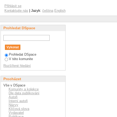
Přihlásit se
Kontaktujte nás
| Jazyk:
čeština
English
Prohledat DSpace
Prohledat DSpace
V této komunite
Rozšířené hledání
Procházet
Vše v DSpace
Komunity a kolekce
Dle data publikování
Autoři
Interní autoři
Názvy
Klíčová slova
Vydavatel
Publikace