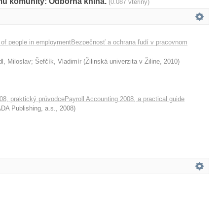
amů komunity: Odborná kniha.
(0.087 vteřiny)
n of people in employmentBezpečnosť a ochrana ľudí v pracovnom
dl, Miloslav
;
Šefčík, Vladimír
(
Žilinská univerzita v Žiline
,
2010
)
8, praktický průvodcePayroll Accounting 2008, a practical guide
A Publishing, a.s.
,
2008
)