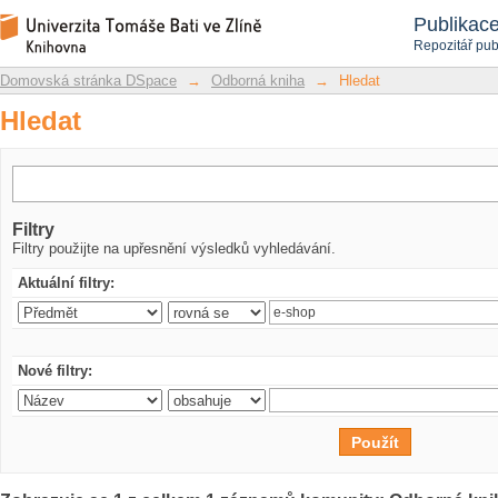
Hledat
Repozitář DSpace/Manakin
Publikac
Repozitář pub
Domovská stránka DSpace
→
Odborná kniha
→
Hledat
Hledat
Filtry
Filtry použijte na upřesnění výsledků vyhledávání.
Aktuální filtry:
Nové filtry: