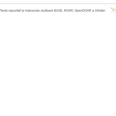
Tento repozitář je indexován službami BASE, ROAR, OpenDOAR a OAIster.