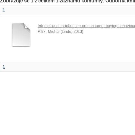
Zobrazuje se 1 z celkem 1 záznamů komunity: Odborná kni
1
Internet and its influence on consumer buying behaviou
Pilík, Michal
(
Linde
,
2013
)
1