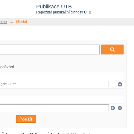
Publikace UTB
Repozitář publikační činnosti UTB
niha
→
Hledat
ledávání.