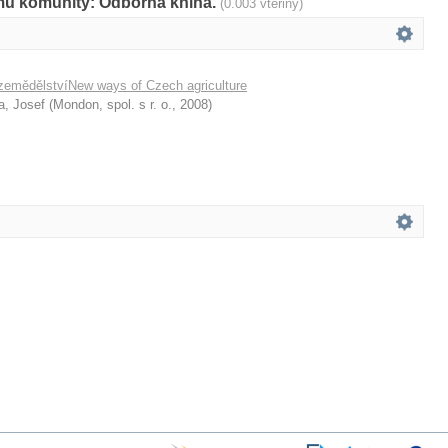
amů komunity: Odborná kniha.
(0.003 vteřiny)
zemědělstvíNew ways of Czech agriculture
a, Josef
(
Mondon, spol. s r. o.
,
2008
)