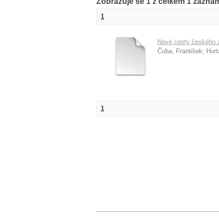
Zobrazuje se 1 z celkem 1 zázn
1
Nové cesty českého 
Čuba, František
;
Hurt
1