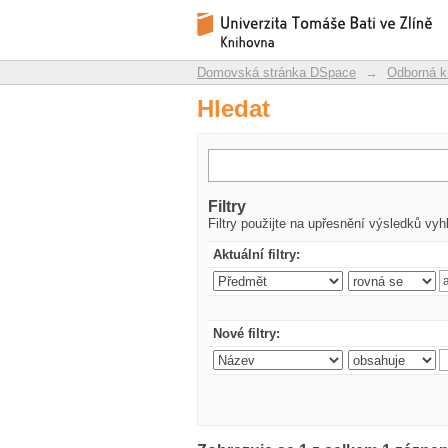
Hledat
Repozitář DSpace/Manakin
Domovská stránka DSpace
→
Odborná k
Hledat
Filtry
Filtry použijte na upřesnění výsledků vyh
Aktuální filtry:
Nové filtry: