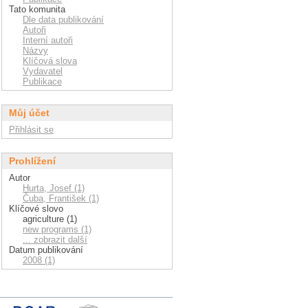
Tato komunita
Dle data publikování
Autoři
Interní autoři
Názvy
Klíčová slova
Vydavatel
Publikace
Můj účet
Přihlásit se
Prohlížení
Autor
Hurta, Josef (1)
Čuba, František (1)
Klíčové slovo
agriculture (1)
new programs (1)
... zobrazit další
Datum publikování
2008 (1)