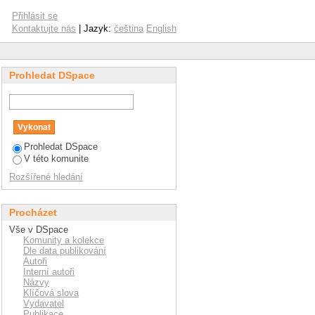
Přihlásit se
Kontaktujte nás
| Jazyk:
čeština
English
Prohledat DSpace
Prohledat DSpace
V této komunite
Rozšířené hledání
Procházet
Vše v DSpace
Komunity a kolekce
Dle data publikování
Autoři
Interní autoři
Názvy
Klíčová slova
Vydavatel
Publikace