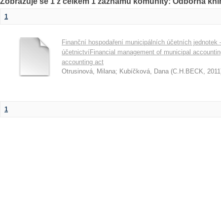
Zobrazuje se 1 z celkem 1 záznamů komunity: Odborná kni
1
Finanční hospodaření municipálních účetních jednotek 
účetnictvíFinancial management of municipal accounting
accounting act
Otrusinová, Milana
;
Kubíčková, Dana
(
C.H.BECK
,
2011
1