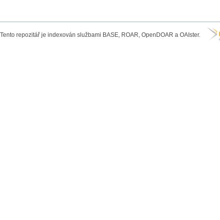
Tento repozitář je indexován službami BASE, ROAR, OpenDOAR a OAIster.