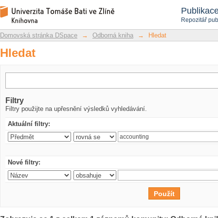
Hledat
Repozitář DSpace/Manakin
Publikac
Repozitář pub
Domovská stránka DSpace
→
Odborná kniha
→
Hledat
Hledat
Filtry
Filtry použijte na upřesnění výsledků vyhledávání.
Aktuální filtry:
Nové filtry: