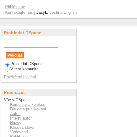
Přihlásit se
Kontaktujte nás
| Jazyk:
čeština
English
Prohledat DSpace
Prohledat DSpace
V této komunite
Rozšířené hledání
Procházet
Vše v DSpace
Komunity a kolekce
Dle data publikování
Autoři
Interní autoři
Názvy
Klíčová slova
Vydavatel
Publikace