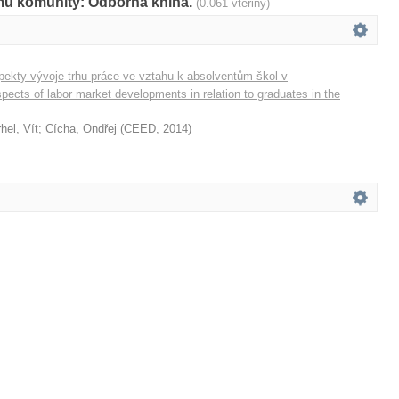
amů komunity: Odborná kniha.
(0.061 vteřiny)
kty vývoje trhu práce ve vztahu k absolventům škol v
cts of labor market developments in relation to graduates in the
hel, Vít
;
Cícha, Ondřej
(
CEED
,
2014
)