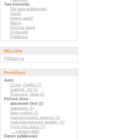
Tato komunita
Dle data publikování
Autoři
Interní autoři
Názvy
Klíčová slova
Vydavatel
Publikace
Můj účet
Přihlásit se
Prohlížení
Autor
Cícha, Ondřej (1)
Gabrhel, Vít (1)
Švarcová, Jena (1)
Klíčové slovo
absolventi škol (1)
graduates (1)
labor market (1)
macroeconomic aspects (1)
makroekonomické aspekty (1)
vývoj trhu práce (1)
... zobrazit další
Datum publikování