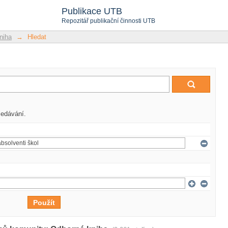
Publikace UTB
Repozitář publikační činnosti UTB
niha
→
Hledat
ledávání.