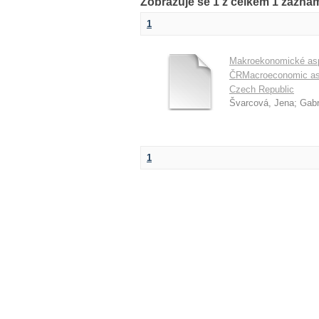
Zobrazuje se 1 z celkem 1 zázn
1
Makroekonomické aspe
ČRMacroeconomic aspe
Czech Republic
Švarcová, Jena
;
Gabr
1