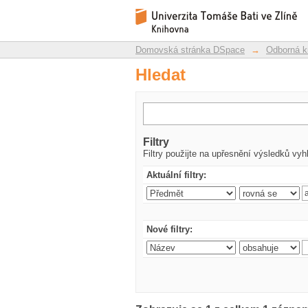
Hledat
Repozitář DSpace/Manakin
Domovská stránka DSpace
→
Odborná k
Hledat
Filtry
Filtry použijte na upřesnění výsledků vyh
Aktuální filtry:
Nové filtry: