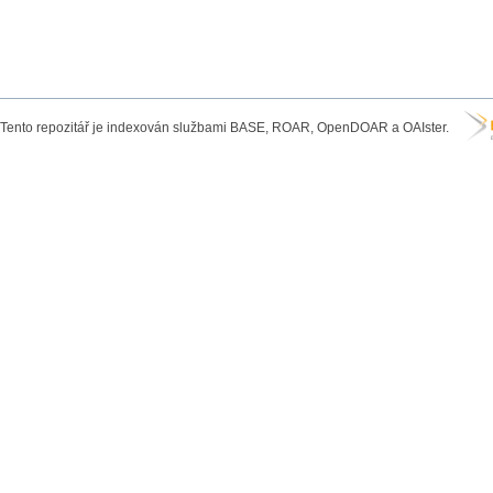
Tento repozitář je indexován službami BASE, ROAR, OpenDOAR a OAIster.