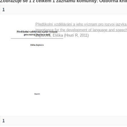
Zobrazuje se 1 z celkem 1 záznamů komunity: Odborná kni
1
Předškolní vzdělávání a jeho význam pro rozvoj jazyka 
importance for the development of language and speec
Zajitzová, Eliška
(
Hnutí R
,
2011
)
1