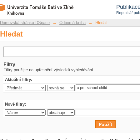
Hledat
Repozitář DSpace/Manakin
Publikac
Repozitář pub
Domovská stránka DSpace
→
Odborná kniha
→
Hledat
Hledat
Filtry
Filtry použijte na upřesnění výsledků vyhledávání.
Aktuální filtry:
Nové filtry: