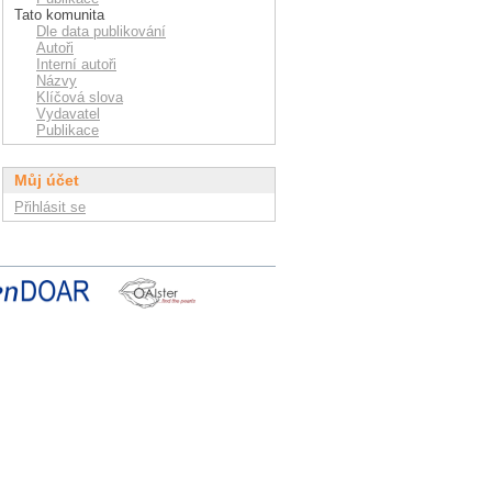
Tato komunita
Dle data publikování
Autoři
Interní autoři
Názvy
Klíčová slova
Vydavatel
Publikace
Můj účet
Přihlásit se