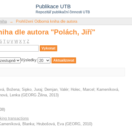
iha dle autora "Polách, Jiří"
Publikace UTB
Repozitář publikační činnosti UTB
niha
→
Prohlížení Odborná kniha dle autora
iha dle autora "Polách, Jiří"
S
T
U
V
W
X
Y
Z
Výsledky:
vá, Božena
;
Sipko, Juraj
;
Demjan, Valér
;
Holec, Marcel
;
Kameníková,
nová, Lenka
(
GEORG Žilina
,
2013
)
08
)
ing transactions
Kameníková, Blanka
;
Hrubošová, Eva
(
GEORG
,
2010
)