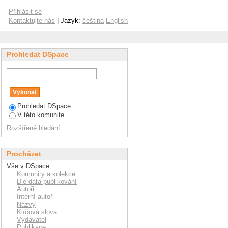
Přihlásit se
Kontaktujte nás
| Jazyk:
čeština
English
Prohledat DSpace
Prohledat DSpace
V této komunite
Rozšířené hledání
Procházet
Vše v DSpace
Komunity a kolekce
Dle data publikování
Autoři
Interní autoři
Názvy
Klíčová slova
Vydavatel
Publikace