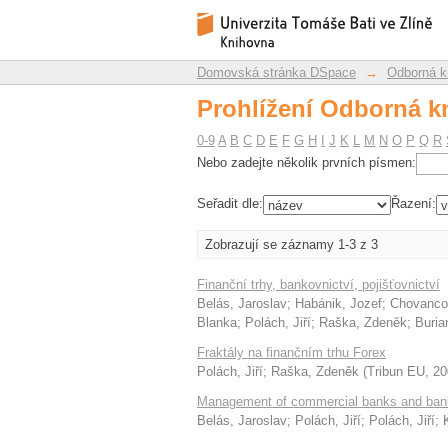
Prohlížení Odborná kn
Repozitář DSpace/Manakin
Domovská stránka DSpace
→
Odborná k
Prohlížení Odborná kn
0-9
A
B
C
D
E
F
G
H
I
J
K
L
M
N
O
P
Q
R
Nebo zadejte několik prvních písmen:
Seřadit dle:
Řazení:
Zobrazují se záznamy 1-3 z 3
Finanční trhy, bankovnictví, pojišťovnictví
Belás, Jaroslav
;
Habánik, Jozef
;
Chovanco
Blanka
;
Polách, Jiří
;
Raška, Zdeněk
;
Buria
Fraktály na finančním trhu Forex
Polách, Jiří
;
Raška, Zdeněk
(
Tribun EU
,
20
Management of commercial banks and bank
Belás, Jaroslav
;
Polách, Jiří
;
Polách, Jiří
;