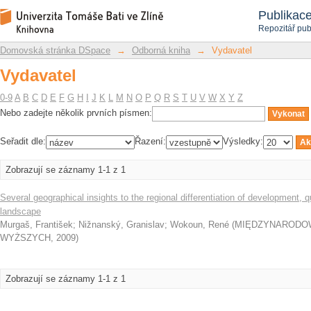
Vydavatel
Repozitář DSpace/Manakin
Publikac
Repozitář pub
Domovská stránka DSpace
→
Odborná kniha
→
Vydavatel
Vydavatel
0-9
A
B
C
D
E
F
G
H
I
J
K
L
M
N
O
P
Q
R
S
T
U
V
W
X
Y
Z
Nebo zadejte několik prvních písmen:
Seřadit dle:
Řazení:
Výsledky:
Zobrazují se záznamy 1-1 z 1
Several geographical insights to the regional differentiation of development, qu
landscape
Murgaš, František
;
Nižnanský, Granislav
;
Wokoun, René
(
MIĘDZYNARODOW
WYŻSZYCH
,
2009
)
Zobrazují se záznamy 1-1 z 1