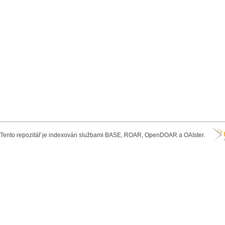
Tento repozitář je indexován službami BASE, ROAR, OpenDOAR a OAIster.