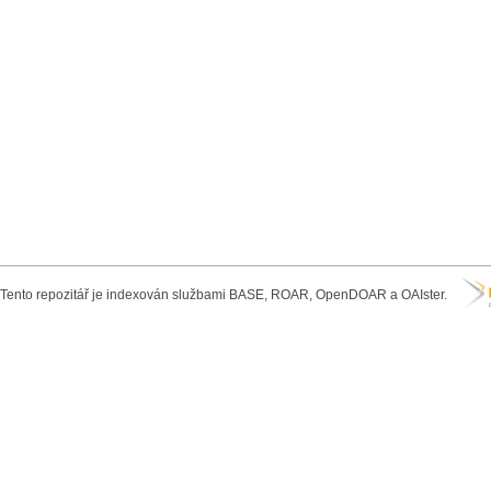
Tento repozitář je indexován službami BASE, ROAR, OpenDOAR a OAIster.