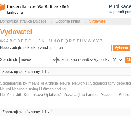
Vydavatel
Repozitář DSpace/Manakin
Publikac
Repozitář pub
Domovská stránka DSpace
→
Odborná kniha
→
Vydavatel
Vydavatel
0-9
A
B
C
D
E
F
G
H
I
J
K
L
M
N
O
P
Q
R
S
T
U
V
W
X
Y
Z
Nebo zadejte několik prvních písmen:
Seřadit dle:
Řazení:
Výsledky:
Zobrazují se záznamy 1-1 z 1
Steganalysis by means of Artificial Neural Networks: Steganography detection
Neural Networks using Huffman coding
Hološka, Jiří
;
Komínková Oplatková, Zuzana
(
Lap Lambert Academic Publish
Zobrazují se záznamy 1-1 z 1