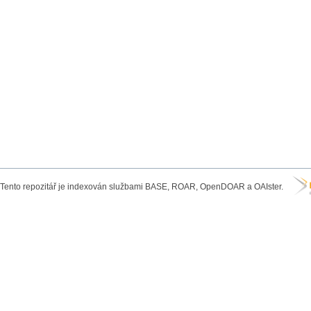
Tento repozitář je indexován službami BASE, ROAR, OpenDOAR a OAIster.