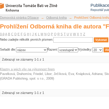
Prohlížení Odborná kniha dle autora "F
Repozitář DSpace/Manakin
Publikac
Repozitář pub
Domovská stránka DSpace
→
Odborná kniha
→
Prohlížení Odborná kniha
Prohlížení Odborná kniha dle autora "F
0-9
A
B
C
D
E
F
G
H
I
J
K
L
M
N
O
P
Q
R
S
T
U
V
W
X
Y
Z
Nebo zadejte několik prvních písmen:
Seřadit dle:
Řazení:
Výsledky:
Zobrazují se záznamy 1-1 z 1
Klastry a jejich vliv na výkonnost firem
Pavelková, Drahomíra
;
Friedel, Libor
;
Jirčíková, Eva
;
Knápková, Adriana
;
Sko
(
GRADA Publishing, spol. s r.o.
,
2009
)
Zobrazují se záznamy 1-1 z 1