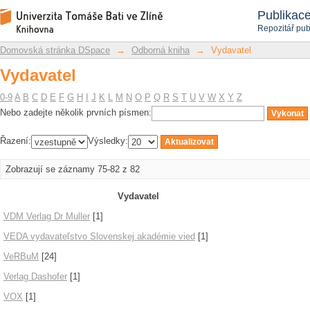
Vydavatel
Repozitář DSpace/Manakin
Publikac
Repozitář pub
Domovská stránka DSpace
→
Odborná kniha
→
Vydavatel
Vydavatel
0-9
A
B
C
D
E
F
G
H
I
J
K
L
M
N
O
P
Q
R
S
T
U
V
W
X
Y
Z
Nebo zadejte několik prvních písmen:
Řazení:
Výsledky:
Zobrazují se záznamy 75-82 z 82
Vydavatel
VDM Verlag Dr Muller
[1]
VEDA vydavateľstvo Slovenskej akadémie vied
[1]
VeRBuM
[24]
Verlag Dashofer
[1]
VOX
[1]