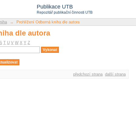
iha dle autora
Publikace UTB
Repozitář publikační činnosti UTB
niha
→
Prohlížení Odborná kniha dle autora
iha dle autora
S
T
U
V
W
X
Y
Z
předchozí strana
další strana