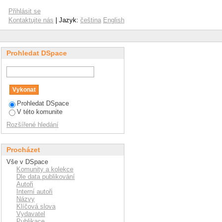
Přihlásit se
Kontaktujte nás
| Jazyk:
čeština
English
Prohledat DSpace
Prohledat DSpace
V této komunite
Rozšířené hledání
Procházet
Vše v DSpace
Komunity a kolekce
Dle data publikování
Autoři
Interní autoři
Názvy
Klíčová slova
Vydavatel
Publikace