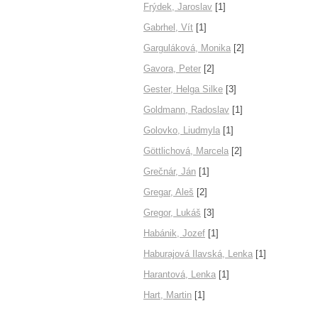
Frýdek, Jaroslav
[1]
Gabrhel, Vít
[1]
Garguláková, Monika
[2]
Gavora, Peter
[2]
Gester, Helga Silke
[3]
Goldmann, Radoslav
[1]
Golovko, Liudmyla
[1]
Göttlichová, Marcela
[2]
Grečnár, Ján
[1]
Gregar, Aleš
[2]
Gregor, Lukáš
[3]
Habánik, Jozef
[1]
Haburajová Ilavská, Lenka
[1]
Harantová, Lenka
[1]
Hart, Martin
[1]