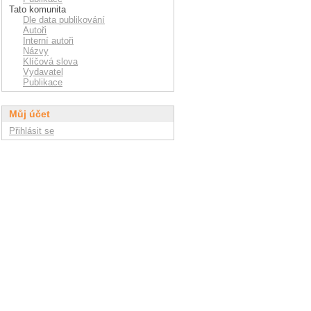
Tato komunita
Dle data publikování
Autoři
Interní autoři
Názvy
Klíčová slova
Vydavatel
Publikace
Můj účet
Přihlásit se