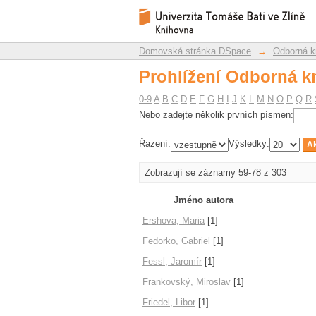
Prohlížení Odborná kn
Repozitář DSpace/Manakin
Domovská stránka DSpace
→
Odborná k
Prohlížení Odborná kn
0-9
A
B
C
D
E
F
G
H
I
J
K
L
M
N
O
P
Q
R
Nebo zadejte několik prvních písmen:
Řazení:
Výsledky:
Zobrazují se záznamy 59-78 z 303
Jméno autora
Ershova, Maria
[1]
Fedorko, Gabriel
[1]
Fessl, Jaromír
[1]
Frankovský, Miroslav
[1]
Friedel, Libor
[1]