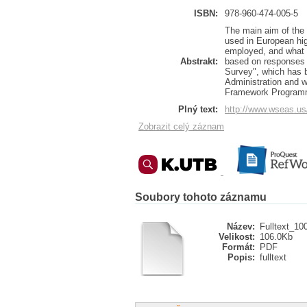
ISBN:
978-960-474-005-5
The main aim of the 
used in European hig
employed, and what c
Abstrakt:
based on responses o
Survey", which has 
Administration and w
Framework Programme
Plný text:
http://www.wseas.us
Zobrazit celý záznam
Soubory tohoto záznamu
Název:
Fulltext_10
Velikost:
106.0Kb
Formát:
PDF
Popis:
fulltext