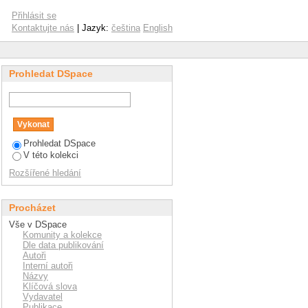
 in European higher
Přihlásit se
Kontaktujte nás
| Jazyk:
čeština
English
Prohledat DSpace
Prohledat DSpace
V této kolekci
Rozšířené hledání
Procházet
Vše v DSpace
Komunity a kolekce
Dle data publikování
Autoři
Interní autoři
Názvy
Klíčová slova
Vydavatel
Publikace