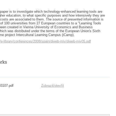
paper is to investigate which technology-enhanced learning tools are
her education, to what specific purposes and how intensively they are
osts are associated to them. The source of presented information is
f 100 universities from 27 European countries to a "Learning Tools
been created in Vienna University of Economics and Business
hich was distributed under the terms of the European Union's Sixth
 project Intercultural Learning Campus (iCamp).
/e-library/conferences/2008/spain/diweb-miv/diweb-miv05.pdf
03107.pdf
Zobrazit/
otevřít