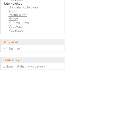
Tato kolekce
Dle data publikování
Autoři
Interní autoři
Názvy
Klíčová slova
Vydavatel
Publikace
Můj účet
Přihlásit se
Statistiky
Zobrazit statistiky využívání