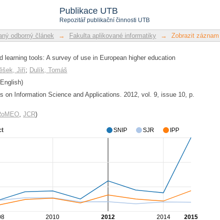
d learning tools: A survey of use
Publikace UTB
Repozitář publikační činnosti UTB
ný odborný článek
→
Fakulta aplikované informatiky
→
Zobrazit záznam
learning tools: A survey of use in European higher education
ěšek, Jiří
;
Dulík, Tomáš
English)
n Information Science and Applications. 2012, vol. 9, issue 10, p.
/RoMEO
,
JCR
)
ct
SNIP
SJR
IPP
08
2010
2012
2014
2015