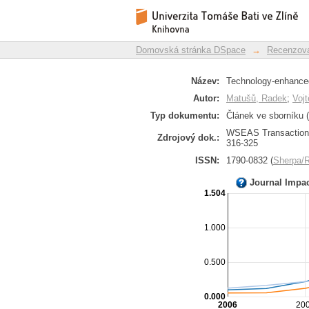
Technology-enhance
Repozitář DSpace/Manakin
education
Domovská stránka DSpace
→
Recenzova
Název:
Technology-enhanced 
Autor:
Matušů, Radek
;
Vojt
Typ dokumentu:
Článek ve sborníku (
WSEAS Transactions o
Zdrojový dok.:
316-325
ISSN:
1790-0832 (
Sherpa
Journal Impa
1.504
1.000
0.500
0.000
2006
20