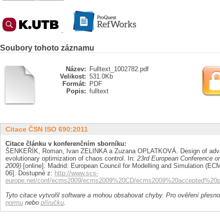
Soubory tohoto záznamu
Název:
Fulltext_1002782.pdf
Velikost:
531.0Kb
Formát:
PDF
Popis:
fulltext
Citace ČSN ISO 690:2011
Citace článku v konferenčním sborníku:
ŠENKEŘÍK, Roman, Ivan ZELINKA a Zuzana OPLATKOVÁ. Design of advance
evolutionary optimization of chaos control. In:
23rd European Conference o
2009)
[online]. Madrid: European Council for Modelling and Simulation (ECMS
06]. Dostupné z:
http://www.scs-
europe.net/conf/ecms2009/ecms2009%20CD/ecms2009%20accepted%20pap
Tyto citace vytvořil software a mohou obsahovat chyby. Pro ověření přesnos
normu
nebo
příručku
.