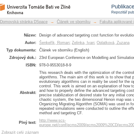
Design of advanced targeting cost func
Repozitář DSpace/Manakin
Publikac
control
Repozitář pub
Domovská stránka DSpace
→
Článek ve sborníku
→
Fakulta aplikované 
Název:
Design of advanced targeting cost function for evolutio
Autor:
Šenkeřík, Roman
;
Zelinka, Ivan
;
Oplatková, Zuzana
Typ dokumentu:
Článek ve sborníku (English)
Zdrojový dok.:
23rd European Conference on Modelling and Simulatio
ISBN:
978-0-9553018-8-9
This research deals with the optimization of the contr
algorithms. The main aim of this work is to show that p
evolutionary algorithms can in reality be used for the o
control. This work is aimed on an explanation of how t
and how to properly define the advanced targeting cost
Abstrakt:
precise stabilization of desired state for any initial co
chaotic system, the two dimensional Henon map was us
Organizing Migrating Algorithm (SOMA) was used in fou
repeated simulations were conducted to outline the ef
method and targeting CF.
http://www.scs-
Plný text:
europe.net/conf/ecms2009/ecms2009%20CD/ecms200
Zobrazit celý záznam