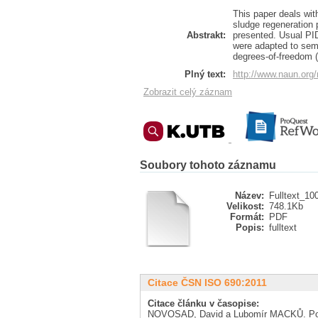
This paper deals wit
sludge regeneration 
Abstrakt:
presented. Usual PID 
were adapted to semi
degrees-of-freedom (
Plný text:
http://www.naun.or
Zobrazit celý záznam
Soubory tohoto záznamu
Název:
Fulltext_10
Velikost:
748.1Kb
Formát:
PDF
Popis:
fulltext
Citace ČSN ISO 690:2011
Citace článku v časopise:
NOVOSAD, David a Lubomír MACKŮ. Pole 