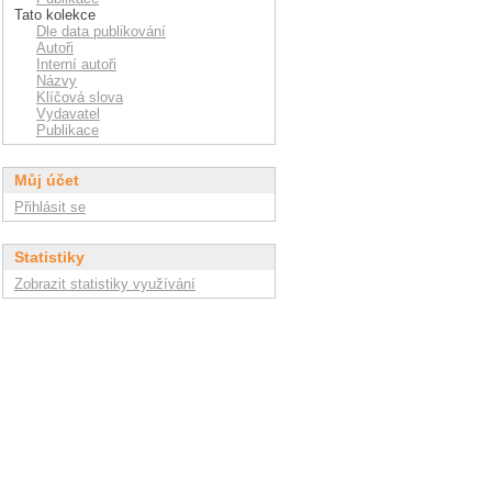
Tato kolekce
Dle data publikování
Autoři
Interní autoři
Názvy
Klíčová slova
Vydavatel
Publikace
Můj účet
Přihlásit se
Statistiky
Zobrazit statistiky využívání