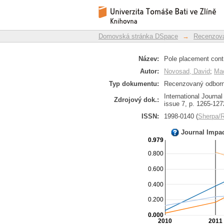
Pole placement cont
Repozitář DSpace/Manakin
process
Domovská stránka DSpace
→
Recenzova
Název:
Pole placement contr
Autor:
Novosad, David
;
Ma
Typ dokumentu:
Recenzovaný odborný
International Journa
Zdrojový dok.:
issue 7, p. 1265-127
ISSN:
1998-0140 (
Sherpa
Journal Impa
0.979
0.800
0.600
0.400
0.200
0.000
2010
2011