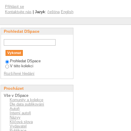
o semi-batch reactor
Přihlásit se
Kontaktujte nás
| Jazyk:
čeština
English
Prohledat DSpace
Prohledat DSpace
V této kolekci
Rozšířené hledání
Procházet
Vše v DSpace
Komunity a kolekce
Dle data publikování
Autoři
Interní autoři
Názvy
Klíčová slova
Vydavatel
Publikace