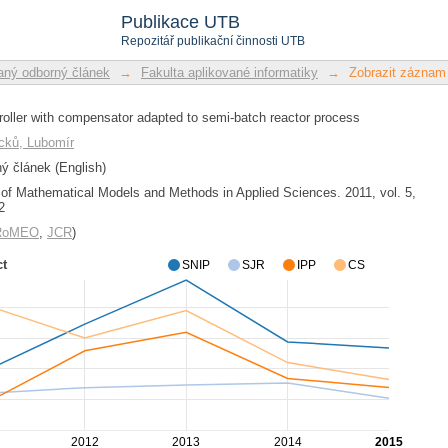
roller with compensator adapted t
Publikace UTB
Repozitář publikační činnosti UTB
ný odborný článek
→
Fakulta aplikované informatiky
→
Zobrazit záznam
oller with compensator adapted to semi-batch reactor process
cků, Lubomír
 článek (English)
l of Mathematical Models and Methods in Applied Sciences. 2011, vol. 5,
2
/RoMEO
,
JCR
)
ct
SNIP
SJR
IPP
CS
2012
2013
2014
2015