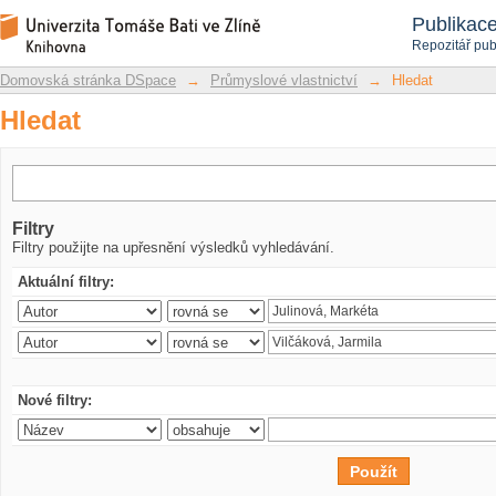
Hledat
Repozitář DSpace/Manakin
Publikac
Repozitář pub
Domovská stránka DSpace
→
Průmyslové vlastnictví
→
Hledat
Hledat
Filtry
Filtry použijte na upřesnění výsledků vyhledávání.
Aktuální filtry:
Nové filtry: