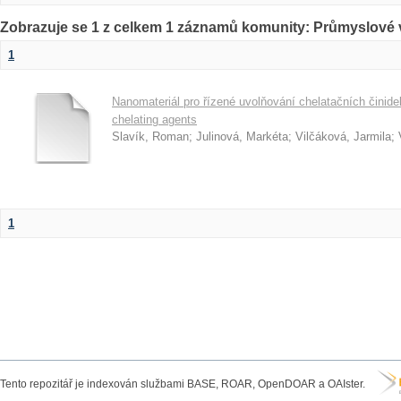
Zobrazuje se 1 z celkem 1 záznamů komunity: Průmyslové v
1
Nanomateriál pro řízené uvolňování chelatačních činidel
chelating agents
Slavík, Roman
;
Julinová, Markéta
;
Vilčáková, Jarmila
;
1
Tento repozitář je indexován službami BASE, ROAR, OpenDOAR a OAIster.