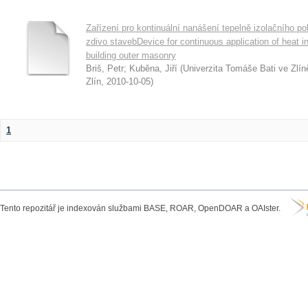
Zařízení pro kontinuální nanášení tepelně izolačního p
zdivo stavebDevice for continuous application of heat i
building outer masonry
Briš, Petr
;
Kuběna, Jiří
(
Univerzita Tomáše Bati ve Zlín
Zlín
,
2010-10-05
)
1
Tento repozitář je indexován službami BASE, ROAR, OpenDOAR a OAIster.