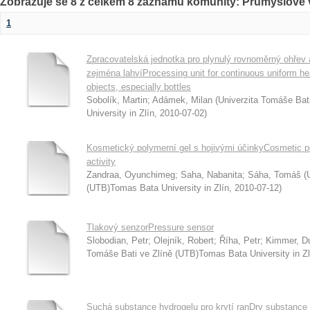
Zobrazuje se 8 z celkem 8 záznamů komunity: Průmyslové v
1
Zpracovatelská jednotka pro plynulý rovnoměrný ohřev
zejména lahvíProcessing unit for continuous uniform hea
objects, especially bottles
Sobolík, Martin
;
Adámek, Milan
(
Univerzita Tomáše Bat
University in Zlín
,
2010-07-02
)
Kosmetický polymerní gel s hojivými účinkyCosmetic pol
activity
Zandraa, Oyunchimeg
;
Saha, Nabanita
;
Sáha, Tomáš
(
(UTB)Tomas Bata University in Zlín
,
2010-07-12
)
Tlakový senzorPressure sensor
Slobodian, Petr
;
Olejník, Robert
;
Říha, Petr
;
Kimmer, D
Tomáše Bati ve Zlíně (UTB)Tomas Bata University in Zl
Suchá substance hydrogelu pro krytí ranDry substance 