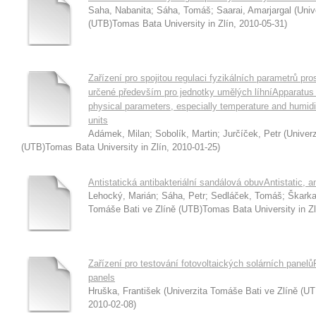
Saha, Nabanita
;
Sáha, Tomáš
;
Saarai, Amarjargal
(
Univ
(UTB)Tomas Bata University in Zlín
,
2010-05-31
)
Zařízení pro spojitou regulaci fyzikálních parametrů pro
určené především pro jednotky umělých líhníApparatus 
physical parameters, especially temperature and humidity
units
Adámek, Milan
;
Sobolík, Martin
;
Jurčíček, Petr
(
Univerz
(UTB)Tomas Bata University in Zlín
,
2010-01-25
)
Antistatická antibakteriální sandálová obuvAntistatic, a
Lehocký, Marián
;
Sáha, Petr
;
Sedláček, Tomáš
;
Škarka
Tomáše Bati ve Zlíně (UTB)Tomas Bata University in Zl
Zařízení pro testování fotovoltaických solárních panelůFa
panels
Hruška, František
(
Univerzita Tomáše Bati ve Zlíně (UT
2010-02-08
)