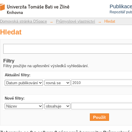
Hledat
Repozitář DSpace/Manakin
Publikac
Repozitář pub
Domovská stránka DSpace
→
Průmyslové vlastnictví
→
Hledat
Hledat
Filtry
Filtry použijte na upřesnění výsledků vyhledávání.
Aktuální filtry:
Nové filtry: