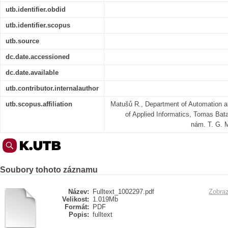
utb.identifier.obdid
utb.identifier.scopus
utb.source
dc.date.accessioned
dc.date.available
utb.contributor.internalauthor
utb.scopus.affiliation
Matušů R., Department of Automation an
of Applied Informatics, Tomas Bata 
nám. T. G. 
Soubory tohoto záznamu
Název:
Fulltext_1002297.pdf
Zobraz
Velikost:
1.019Mb
Formát:
PDF
Popis:
fulltext