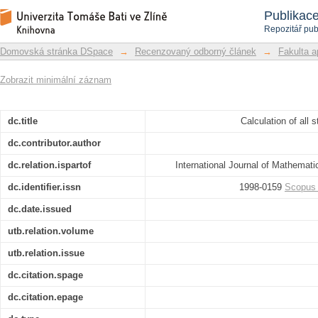
Calculation of all stabilizing PI and PID
Repozitář DSpace/Manakin
Publikac
Repozitář pub
Domovská stránka DSpace
→
Recenzovaný odborný článek
→
Fakulta a
Zobrazit minimální záznam
dc.title
Calculation of all 
dc.contributor.author
dc.relation.ispartof
International Journal of Mathemat
dc.identifier.issn
1998-0159
Scopus
dc.date.issued
utb.relation.volume
utb.relation.issue
dc.citation.spage
dc.citation.epage