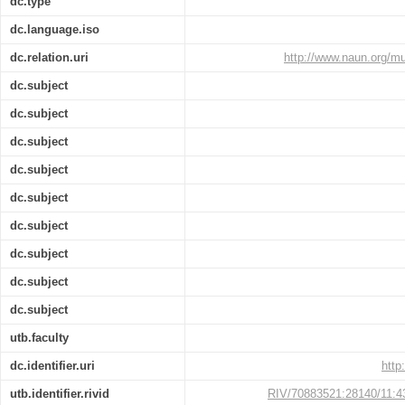
dc.type
dc.language.iso
dc.relation.uri
http://www.naun.org/m
dc.subject
dc.subject
dc.subject
dc.subject
dc.subject
dc.subject
dc.subject
dc.subject
dc.subject
utb.faculty
dc.identifier.uri
http
utb.identifier.rivid
RIV/70883521:28140/11: