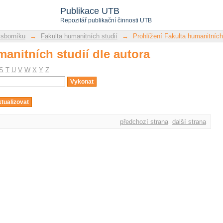
manitních studií dle autora
Publikace UTB
Repozitář publikační činnosti UTB
 sborníku
→
Fakulta humanitních studií
→
Prohlížení Fakulta humanitních 
manitních studií dle autora
S
T
U
V
W
X
Y
Z
předchozí strana
další strana