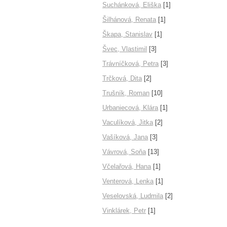
Suchánková, Eliška
[1]
Šilhánová, Renata
[1]
Škapa, Stanislav
[1]
Švec, Vlastimil
[3]
Trávníčková, Petra
[3]
Trčková, Dita
[2]
Trušník, Roman
[10]
Urbaniecová, Klára
[1]
Vaculíková, Jitka
[2]
Vašíková, Jana
[3]
Vávrová, Soňa
[13]
Včelařová, Hana
[1]
Venterová, Lenka
[1]
Veselovská, Ludmila
[2]
Vinklárek, Petr
[1]