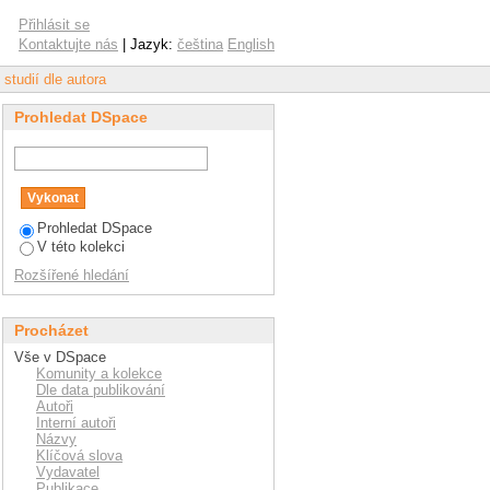
Přihlásit se
Kontaktujte nás
| Jazyk:
čeština
English
studií dle autora
Prohledat DSpace
Prohledat DSpace
V této kolekci
Rozšířené hledání
Procházet
Vše v DSpace
Komunity a kolekce
Dle data publikování
Autoři
Interní autoři
Názvy
Klíčová slova
Vydavatel
Publikace