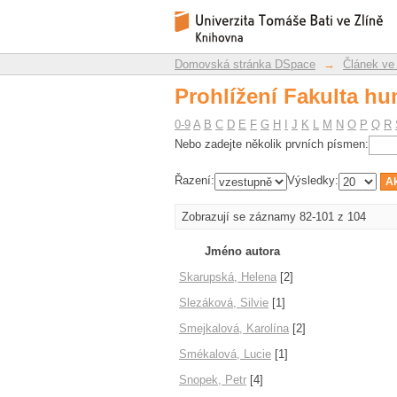
Prohlížení Fakulta hu
Repozitář DSpace/Manakin
Domovská stránka DSpace
→
Článek ve
Prohlížení Fakulta hu
0-9
A
B
C
D
E
F
G
H
I
J
K
L
M
N
O
P
Q
R
Nebo zadejte několik prvních písmen:
Řazení:
Výsledky:
Zobrazují se záznamy 82-101 z 104
Jméno autora
Skarupská, Helena
[2]
Slezáková, Silvie
[1]
Smejkalová, Karolína
[2]
Smékalová, Lucie
[1]
Snopek, Petr
[4]