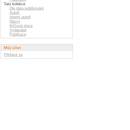
Tato kolekce
Dle data publikování
Autoři
Interní autoři
Názvy
Klíčová slova
Vydavatel
Publikace
Můj účet
Přihlásit se